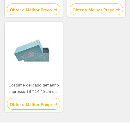
revestimento matte lustroso
atual redonda para o
da superfície da laminação
aniversário/aniversário
Obter o Melhor Preço
Obter o Melhor Preço
das caixas de presente
Costume delicado tamanho
impresso 18 * 14 * 9cm das
caixas de presente com
tampa e tipo da base
Obter o Melhor Preço