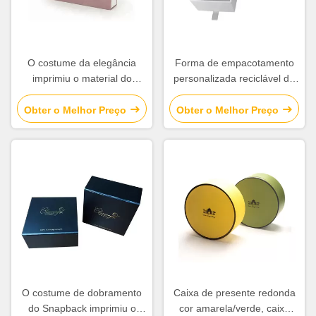
O costume da elegância
Forma de empacotamento
imprimiu o material do
personalizada reciclável do
cartão das caixas de
quadrado da gaveta das
presente para o
caixas para a joia
Obter o Melhor Preço
Obter o Melhor Preço
relógio/vela/chocolate
O costume de dobramento
Caixa de presente redonda
do Snapback imprimiu o
cor amarela/verde, caixa