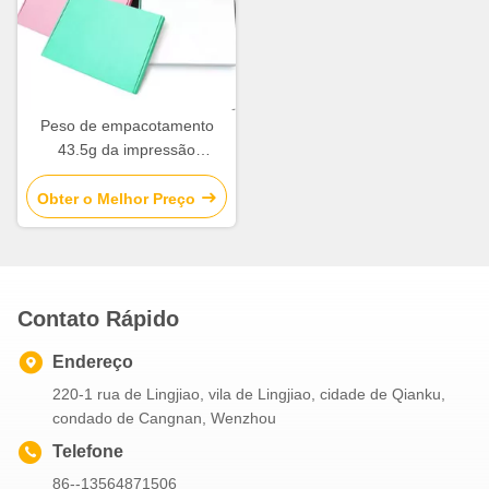
Peso de empacotamento
43.5g da impressão
deslocada da caixa 4c da
caixa da forma retangular
Obter o Melhor Preço
Contato Rápido
Endereço
220-1 rua de Lingjiao, vila de Lingjiao, cidade de Qianku,
condado de Cangnan, Wenzhou
Telefone
86--13564871506