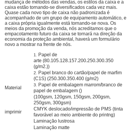
mudança de métodos das vendas, os estilos da caixa e a
caixa estão tornando-se diversificados cada vez mais.
Quase cada novo tipo de caixa não padronizada é
acompanhado de um grupo de equipamento automático, e
a caixa própria igualmente está tornando-se nova. Os
meios da promoção da venda, nós acreditamos que o
empacotamento futuro da caixa se tornará na direção da
economia da proteção ambiental, haverá um formulário
novo a mostrar na frente de nós.
Papel de
1.
arte (80.105.128.157.200.250.300.350
(g/m2.))
Papel branco do cartão/papel de marfim
2.
(C1S) (250.300.350.400 (g/m2)
Papel de embalagem marrom/branco de
3.
Material
papel de embalagem ()
(100gsm, 120gsm, 150gsm, 200gsm,
250gsm, 300gsm)
CMYK deslocado/impressão de PMS (tinta
imprimir
favorável ao meio ambiente do printng)
Laminação lustrosa
Laminação matte