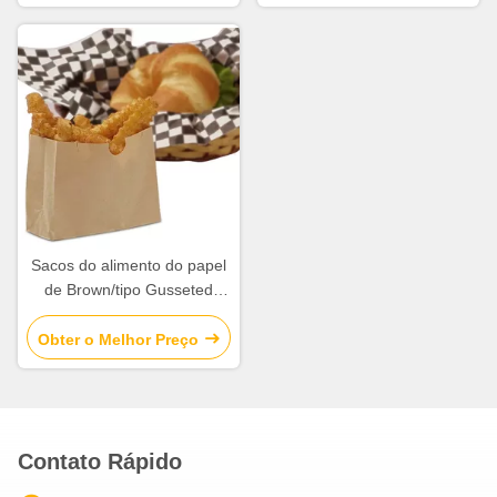
do laço do forro/lata
Sacos do alimento do papel
de Brown/tipo Gusseted
graxa dos sacos do petisco
papel de embalagem
Obter o Melhor Preço
Resistente
Contato Rápido