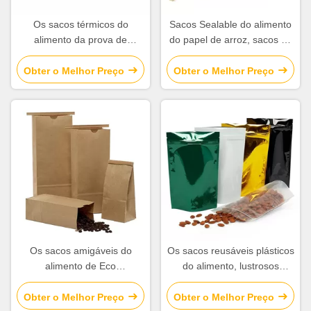
Os sacos térmicos do
Sacos Sealable do alimento
alimento da prova de
do papel de arroz, sacos do
choque, entrega isolada do
armazenamento do alimento
alimento ensacam o material
do vácuo com painel da
Obter o Melhor Preço
Obter o Melhor Preço
de alumínio do filme
janela
Os sacos amigáveis do
Os sacos reusáveis plásticos
alimento de Eco
do alimento, lustrosos
personalizaram o logotipo
levantam-se a vária cor dos
com abertura biodegradável
malotes disponível
Obter o Melhor Preço
Obter o Melhor Preço