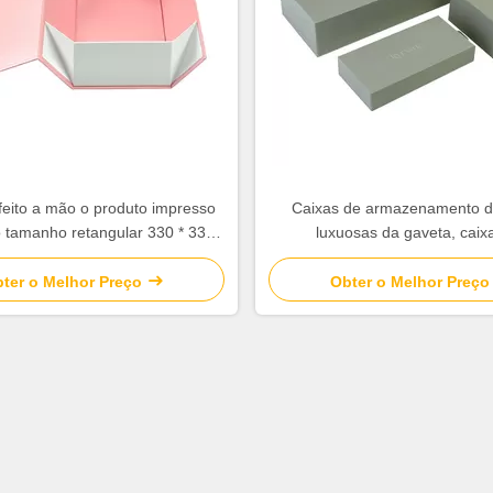
eito a mão o produto impresso
Caixas de armazenamento d
o tamanho retangular 330 * 330 *
luxuosas da gaveta, caix
195mm da forma
empacotamento do logotipo 
rígidas
ter o Melhor Preço
Obter o Melhor Preço