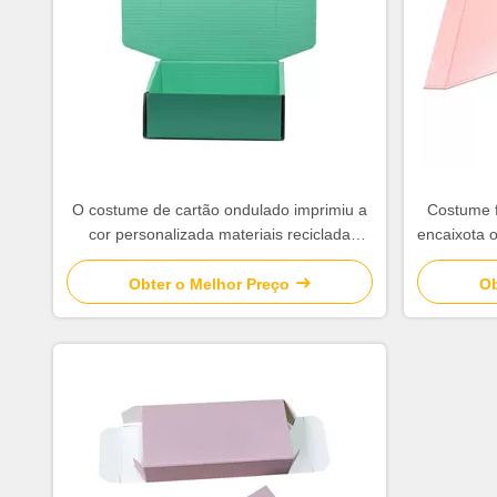
O costume de cartão ondulado imprimiu a
Costume f
cor personalizada materiais reciclada
encaixota 
caixas
Obter o Melhor Preço
Ob