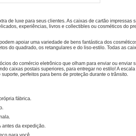
 de luxe para seus clientes. As caixas de cartão impressas sã
os, experiências, livros e collectibles ou cosméticos do pre
odem apoiar uma variedade de bens fantástica dos cosméticos, 
tos do quadrado, os retangulares e do liso-estilo. Todas as ca
ócios do comércio eletrônico que olham para enviar ou enviar s
do caixas postais superiores, para entregar no estilo! A escal
e suporte, perfeitos para bens de proteção durante o trânsito.
rópria fábrica.
o.
nala.
% antes da expedição.
eço para você.