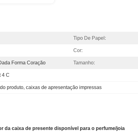
Tipo De Papel:
Cor:
 Dada Forma Coração
Tamanho:
t 4 C
do produto
, 
caixas de apresentação impressas
r da caixa de presente disponível para o perfume/joia