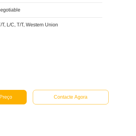
egotiable
/T, L/C, T/T, Western Union
 Preço
Contacte Agora