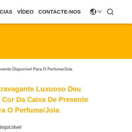
CIAS
VÍDEO
CONTACTE-NOS
sente Disponível Para O Perfume/joia
travagante Luxuoso Deu
 Cor Da Caixa De Presente
ra O Perfume/joia
Negociável