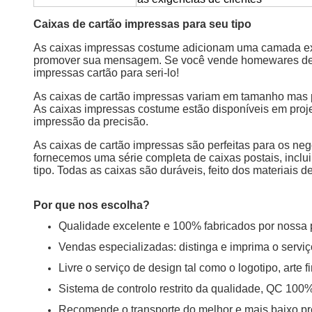
Caixas de cartão impressas para seu tipo
As caixas impressas costume adicionam uma camada extra
promover sua mensagem. Se você vende homewares delicad
impressas cartão para seri-lo!
As caixas de cartão impressas variam em tamanho mas p
As caixas impressas costume estão disponíveis em proje
impressão da precisão.
As caixas de cartão impressas são perfeitas para os neg
fornecemos uma série completa de caixas postais, incluin
tipo. Todas as caixas são duráveis, feito dos materiais d
Por que nos escolha?
Qualidade excelente e 100% fabricados por nossa p
Vendas especializadas: distinga e imprima o serviç
Livre o serviço de design tal como o logotipo, arte fi
Sistema de controlo restrito da qualidade, QC 100
Recomende o transporte do melhor e mais baixo pr