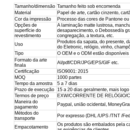
Tamanho/dimensão
Tamanho feito sob encomenda
Material
Papel de arte, cartão cinzento, cart
Cor da impressão
Processo das cores de Pantone ou
Opções de
A laminação matte lustrosa, mancha
superfície do
desaparecimento, o Debossed/a gra
revestimento
congregação, a textura, etc.
Produtos da sapata, do presente, da
Uso
do Eletronic, relógio, vinho, champô,
Tipo
O OEM e o ODM estão disponíveis
Formato da arte
AI/pdf/CDR/JPG/EPS/GIF etc.
finala
Certificação
ISO9001: 2015
MOQ
1000 partes
Tempo da amostra
5 a 7 dias
Prazo de execução
15 a 20 dias geralmente, mais log
Termos de preço
EXW/CORRENTE DE RELÓGIO/C
Maneira do
Paypal, união ocidental, MoneyGram,
pagamento
Métodos do
Por expresso (DHL /UPS /TNT /FedE
transporte
Os produtos são embalados pela c
Empacotamento
as exigências de clientes