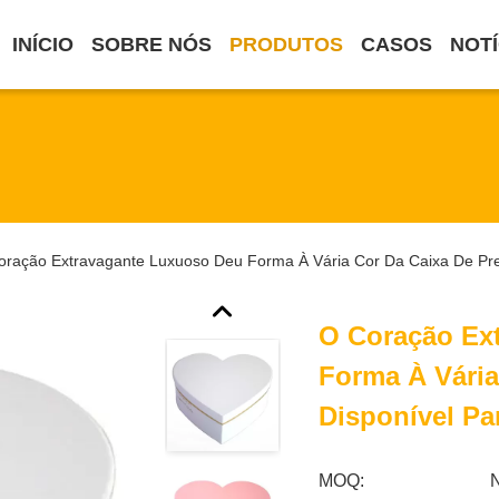
INÍCIO
SOBRE NÓS
PRODUTOS
CASOS
NOTÍ
oração Extravagante Luxuoso Deu Forma À Vária Cor Da Caixa De Pre
O Coração Ex
Forma À Vária
Disponível Pa
MOQ: