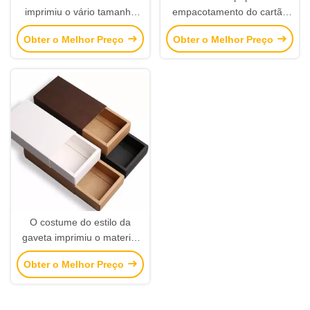
imprimiu o vário tamanho
empacotamento do cartão
das caixas para o pacote do
do cosmético, caixa superior
Obter o Melhor Preço
Obter o Melhor Preço
caderno/planejador
da aleta com fechamento
magnético
O costume do estilo da
gaveta imprimiu o material
durável do papel de
Obter o Melhor Preço
embalagem das caixas 350g
Brown