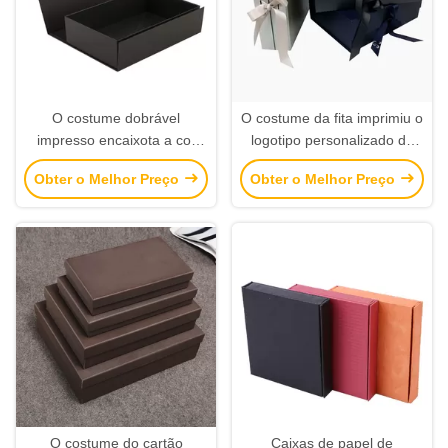
O costume dobrável
O costume da fita imprimiu o
impresso encaixota a cor
logotipo personalizado do
preta amigável de Eco para
cartão das caixas impressão
Obter o Melhor Preço
Obter o Melhor Preço
relativo à promoção
a cores completa
O costume do cartão
Caixas de papel de