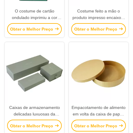
O costume de cartão
Costume feito a mão o
ondulado imprimiu a cor
produto impresso encaixota
personalizada materiais
o tamanho retangular 330 *
Obter o Melhor Preço
Obter o Melhor Preço
reciclada caixas
330 * 195mm da forma
Caixas de armazenamento
Empacotamento de alimento
delicadas luxuosas da
em volta da caixa de papel,
gaveta, caixas de
impressão deslocada
Obter o Melhor Preço
Obter o Melhor Preço
empacotamento do logotipo
impressa de caixas de