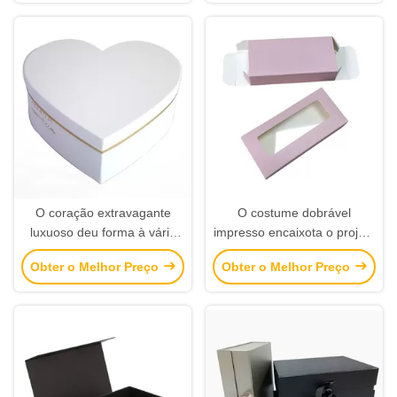
duramente rígidas
apresentação
O coração extravagante
O costume dobrável
luxuoso deu forma à vária
impresso encaixota o projeto
cor da caixa de presente
moderno com janela
Obter o Melhor Preço
Obter o Melhor Preço
disponível para o
transparente
perfume/joia